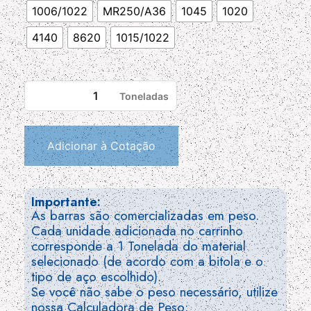
1006/1022
MR250/A36
1045
1020
4140
8620
1015/1022
Adicionar à Cotação
Importante:
As barras são comercializadas em peso.
Cada unidade adicionada no carrinho
corresponde a 1 Tonelada do material
selecionado (de acordo com a bitola e o
tipo de aço escolhido).
Se você não sabe o peso necessário, utilize
nossa Calculadora de Peso: